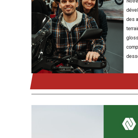
Notre
dével
des a
terra
gloss
compr
desso