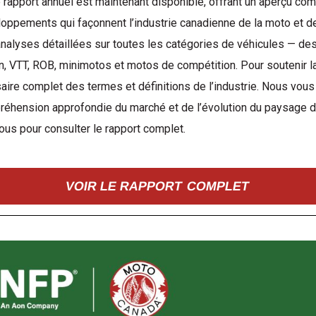
 rapport annuel est maintenant disponible, offrant un aperçu c
oppements qui façonnent l’industrie canadienne de la moto et des
nalyses détaillées sur toutes les catégories de véhicules — des
in, VTT, ROB, minimotos et motos de compétition. Pour soutenir la 
aire complet des termes et définitions de l’industrie. Nous vous
éhension approfondie du marché et de l’évolution du paysage d
us pour consulter le rapport complet.
VOIR LE RAPPORT COMPLET