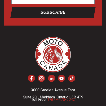
SUBSCRIBE
3000 Steeles Avenue East
Suite 201 Markham, Ontario L3R 4T9
Toll Free:
1-877-470-6642