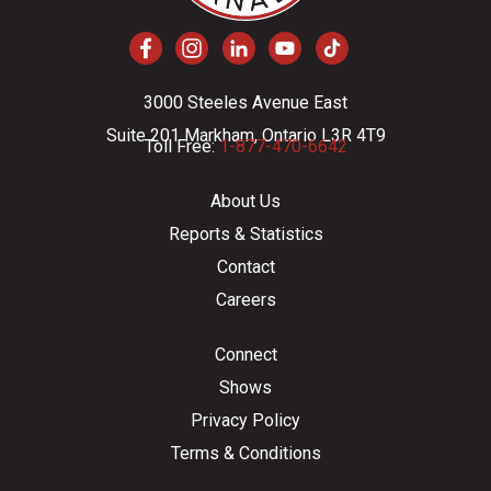
3000 Steeles Avenue East
Suite 201 Markham, Ontario L3R 4T9
Toll Free:
1-877-470-6642
About Us
Reports & Statistics
Contact
Careers
Connect
Shows
Privacy Policy
Terms & Conditions