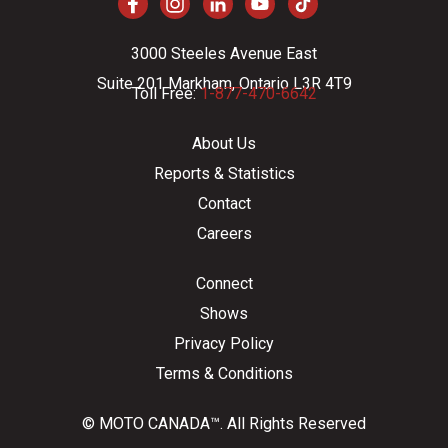
3000 Steeles Avenue East
Suite 201 Markham, Ontario L3R 4T9
Toll Free:
1-877-470-6642
About Us
Reports & Statistics
Contact
Careers
Connect
Shows
Privacy Policy
Terms & Conditions
© MOTO CANADA™. All Rights Reserved