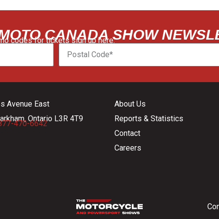
 MOTO CANADA SHOW NEWSL
o codes for tickets sign up here:
es Avenue East
About Us
arkham, Ontario L3R 4T9
Reports & Statistics
877-470-6642
Contact
Careers
Con