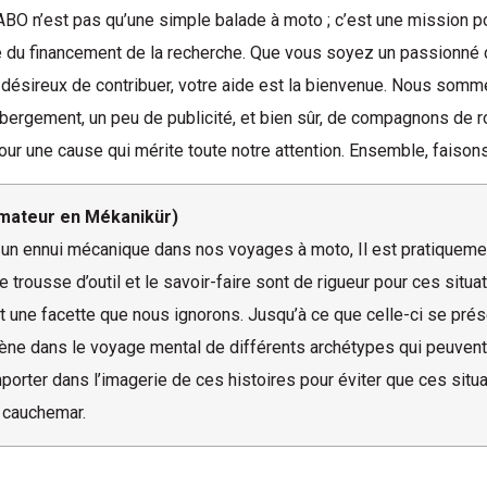
’est pas qu’une simple balade à moto ; c’est une mission pour 
le du financement de la recherche. Que vous soyez un passionné
désireux de contribuer, votre aide est la bienvenue. Nous somme
‘hébergement, un peu de publicité, et bien sûr, de compagnons 
ur une cause qui mérite toute notre attention. Ensemble, faisons
mateur en Mékanikür)
oir un ennui mécanique dans nos voyages à moto, Il est pratiquem
 trousse d’outil et le savoir-faire sont de rigueur pour ces situ
une facette que nous ignorons. Jusqu’à ce que celle-ci se prés
ène dans le voyage mental de différents archétypes qui peuven
orter dans l’imagerie de ces histoires pour éviter que ces sit
 cauchemar.