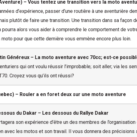
Aventure) – Vous tentez une transition vers la moto avent
nées d’expérience, passer d’une routière à une aventurière dema
mais plutôt de faire une transition. Une transition dans sa façon d
 pourra alors vous aider à comprendre le comportement de votre
a moto pour que cette dernière vous emmène encore plus loin.
rtin Généreux – La moto aventure avec 70cc; est-ce possib
venturiers qui ont voulu réussir l’improbable; soit aller; via les s
CT70. Croyez vous qu’ils ont réussi?
ebec) – Rouler a en foret deux sur une moto aventure
essous du Dakar – Les dessous du Rallye Dakar
rtagera son expérience d’être un des membres de l’organisation 
ien avec les motos et son travail. Il vous donnera des précisions s