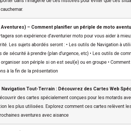
orter dans l’imagerie de ces histoires pour éviter que ces sit
 cauchemar.
 Aventures) – Comment planifier un périple de moto avent
rtagera son expérience d’aventurier moto pour vous aider à mieu
ité. Les sujets abordés seront : • Les outils de Navigation à utilis
s de sécurité à prendre (plan d’urgence, etc) • Les outils de com
t organiser son périple si on est seul(e) ou en groupe • Comment 
s à la fin de la présentation
– Navigation Tout-Terrain : Découvrez des Cartes Web Spéc
couvrir des cartes spécialement conçues pour les motards avent
tion les plus utilisées. Explorez comment ces cartes relèvent les
 prochaines aventures avec aisance